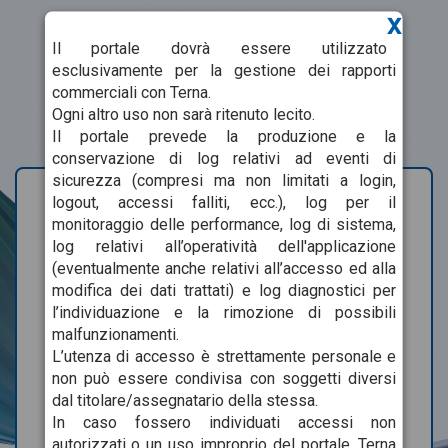
x
Il portale dovrà essere utilizzato
esclusivamente per la gestione dei rapporti
commerciali con Terna.
Ogni altro uso non sarà ritenuto lecito.
Il portale prevede la produzione e la
conservazione di log relativi ad eventi di
sicurezza (compresi ma non limitati a login,
logout, accessi falliti, ecc.), log per il
monitoraggio delle performance, log di sistema,
log relativi all’operatività dell'applicazione
(eventualmente anche relativi all’accesso ed alla
modifica dei dati trattati) e log diagnostici per
l’individuazione e la rimozione di possibili
malfunzionamenti.
USERNAME
L’utenza di accesso è strettamente personale e
non può essere condivisa con soggetti diversi
dal titolare/assegnatario della stessa.
In caso fossero individuati accessi non
PASSWORD
autorizzati o un uso improprio del portale, Terna