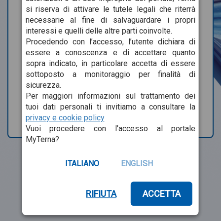
si riserva di attivare le tutele legali che riterrà
necessarie al fine di salvaguardare i propri
Hai dimenticato la password o lo username?
interessi e quelli delle altre parti coinvolte.
Procedendo con l’accesso, l’utente dichiara di
essere a conoscenza e di accettare quanto
Accedi
sopra indicato, in particolare accetta di essere
sottoposto a monitoraggio per finalità di
sicurezza.
Registrati
Per maggiori informazioni sul trattamento dei
tuoi dati personali ti invitiamo a consultare la
Per segnalare eventuali problemi di accesso
contattaci
privacy e cookie policy
Vuoi procedere con l'accesso al portale
MyTerna?
ITALIANO
ENGLISH
RIFIUTA
ACCETTA