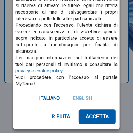
si riserva di attivare le tutele legali che riterrà
necessarie al fine di salvaguardare i propri
Hai dimenticato la password o lo username?
interessi e quelli delle altre parti coinvolte.
Procedendo con l’accesso, l’utente dichiara di
essere a conoscenza e di accettare quanto
Accedi
sopra indicato, in particolare accetta di essere
sottoposto a monitoraggio per finalità di
sicurezza.
Registrati
Per maggiori informazioni sul trattamento dei
tuoi dati personali ti invitiamo a consultare la
Per segnalare eventuali problemi di accesso
contattaci
privacy e cookie policy
Vuoi procedere con l'accesso al portale
MyTerna?
ITALIANO
ENGLISH
RIFIUTA
ACCETTA