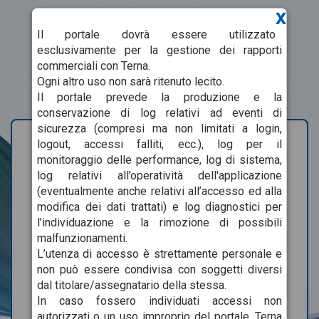
x
Il portale dovrà essere utilizzato
esclusivamente per la gestione dei rapporti
commerciali con Terna.
Ogni altro uso non sarà ritenuto lecito.
Il portale prevede la produzione e la
conservazione di log relativi ad eventi di
sicurezza (compresi ma non limitati a login,
logout, accessi falliti, ecc.), log per il
monitoraggio delle performance, log di sistema,
log relativi all’operatività dell'applicazione
(eventualmente anche relativi all’accesso ed alla
modifica dei dati trattati) e log diagnostici per
l’individuazione e la rimozione di possibili
malfunzionamenti.
USERNAME
L’utenza di accesso è strettamente personale e
non può essere condivisa con soggetti diversi
dal titolare/assegnatario della stessa.
In caso fossero individuati accessi non
PASSWORD
autorizzati o un uso improprio del portale, Terna